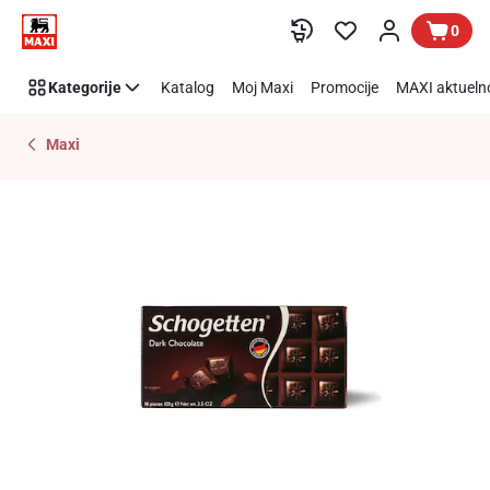
Preskoči link
0
Kategorije
Katalog
Moj Maxi
Promocije
MAXI aktueln
Maxi