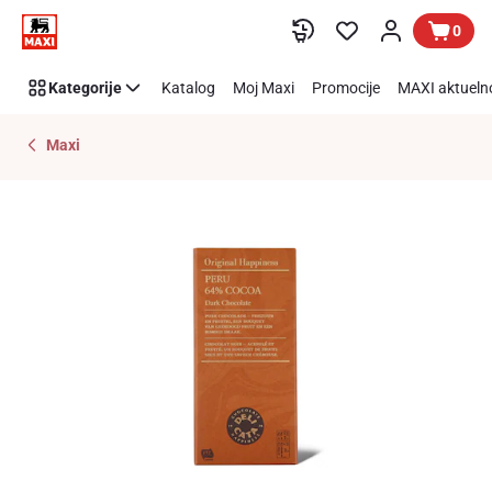
Preskoči link
0
Kategorije
Katalog
Moj Maxi
Promocije
MAXI aktueln
Maxi