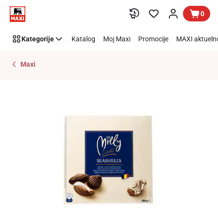
Preskoči link
0
Kategorije
Katalog
Moj Maxi
Promocije
MAXI aktueln
Maxi