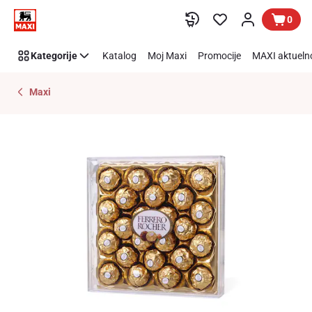
Preskoči link
0
Kategorije
Katalog
Moj Maxi
Promocije
MAXI aktueln
Maxi