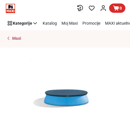
Preskoči link
0
Kategorije
Katalog
Moj Maxi
Promocije
MAXI aktueln
Maxi