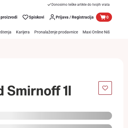
Donosimo teške artikle do tvojih vrata
 proizvodi
Spiskovi
Prijava / Registracija
0
štenja
Karijera
Pronalaženje prodavnice
Maxi Online Niš
 Smirnoff 1l