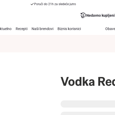
Poruči do 21h za sledeće jutro
Nedavno kupljeni
ktuelno
Recepti
Naši brendovi
Biznis korisnici
Obave
Vodka Red