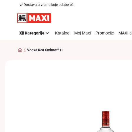
Dostava u vreme koje odabereš
Preskoči link
Kategorije
Katalog
Moj Maxi
Promocije
MAXI a
Vodka Red Smirnoff 1l