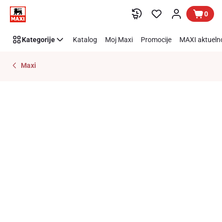
Preskoči link
0
Kategorije
Katalog
Moj Maxi
Promocije
MAXI aktueln
Maxi