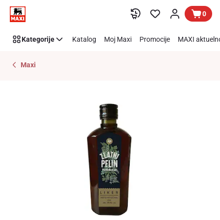
Preskoči link
0
Kategorije
Katalog
Moj Maxi
Promocije
MAXI aktueln
Maxi