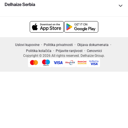
Delhaize Serbia
Uslovi kupovine
Politika privatnosti
Objava dokumenata
Politika kolačića
Prijavite ranjivost
Cenovnici
Copyright © 2026 All rights reserved. Delhaize Group.