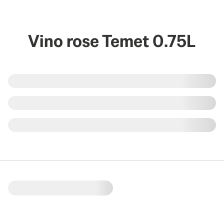
Vino rose Temet 0.75L