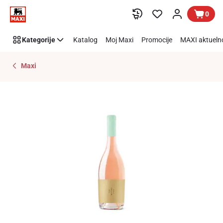
Preskoči link
0
Kategorije
Katalog
Moj Maxi
Promocije
MAXI aktueln
Maxi