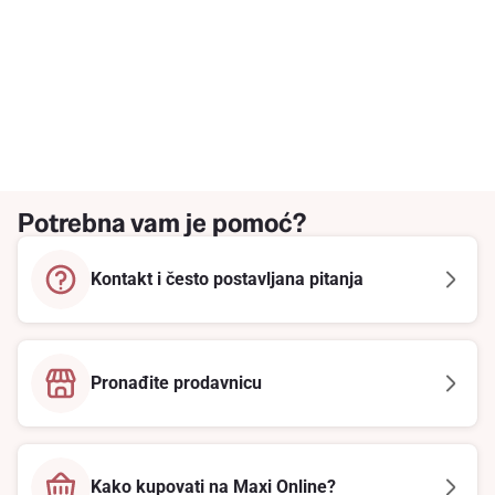
Potrebna vam je pomoć?
Kontakt i često postavljana pitanja
Pronađite prodavnicu
Kako kupovati na Maxi Online?