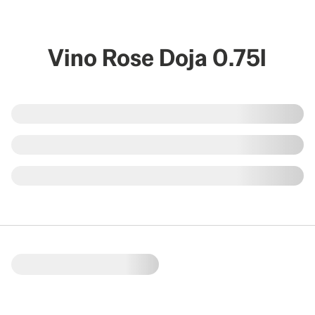
Vino Rose Doja 0.75l