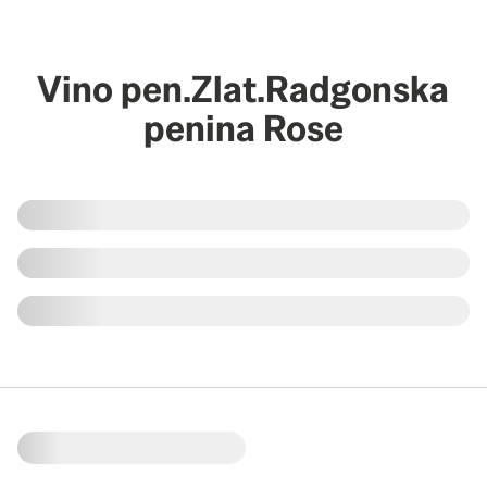
Vino pen.Zlat.Radgonska
penina Rose