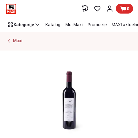
Preskoči link
0
Kategorije
Katalog
Moj Maxi
Promocije
MAXI aktueln
Maxi