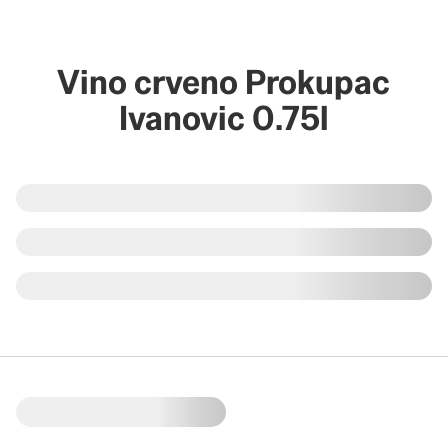
Vino crveno Prokupac
Ivanovic 0.75l