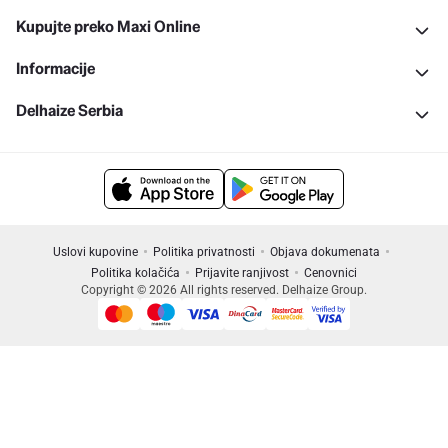
Kupujte preko Maxi Online
Informacije
Delhaize Serbia
Uslovi kupovine
Politika privatnosti
Objava dokumenata
Politika kolačića
Prijavite ranjivost
Cenovnici
Copyright © 2026 All rights reserved. Delhaize Group.