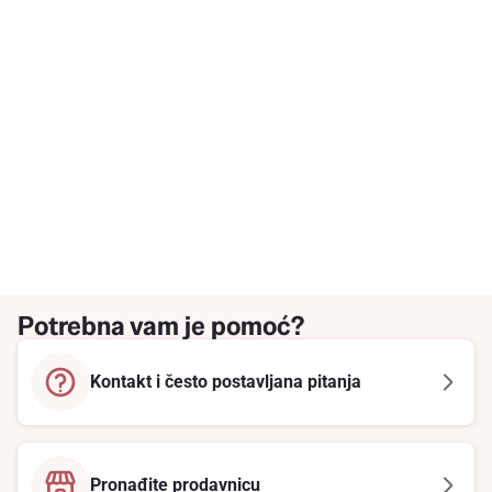
Potrebna vam je pomoć?
Kontakt i često postavljana pitanja
Pronađite prodavnicu