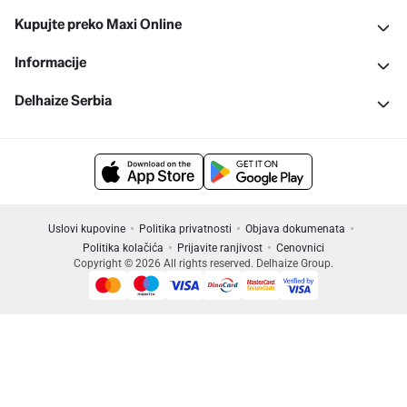
Kupujte preko Maxi Online
Informacije
Delhaize Serbia
Uslovi kupovine
Politika privatnosti
Objava dokumenata
Politika kolačića
Prijavite ranjivost
Cenovnici
Copyright © 2026 All rights reserved. Delhaize Group.