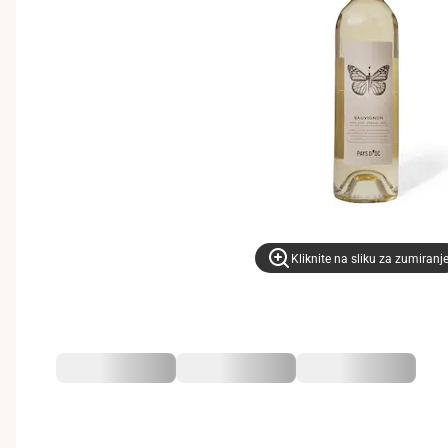
Kliknite na sliku za zumiranj