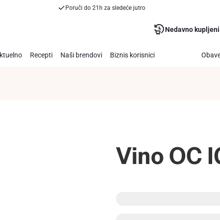
Poruči do 21h za sledeće jutro
Nedavno kupljeni
ktuelno
Recepti
Naši brendovi
Biznis korisnici
Obave
Vino OC I