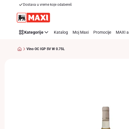
Dostava u vreme koje odabereš
Preskoči link
Kategorije
Katalog
Moj Maxi
Promocije
MAXI a
Vino OC IGP SV W 0.75L