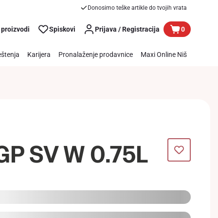
Donosimo teške artikle do tvojih vrata
 proizvodi
Spiskovi
Prijava / Registracija
0
štenja
Karijera
Pronalaženje prodavnice
Maxi Online Niš
GP SV W 0.75L