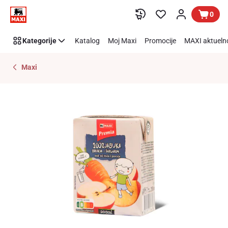
Preskoči link
0
Kategorije
Katalog
Moj Maxi
Promocije
MAXI aktueln
Maxi