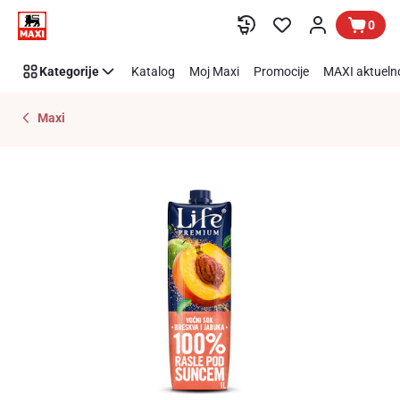
Preskoči link
0
Kategorije
Katalog
Moj Maxi
Promocije
MAXI aktueln
Maxi