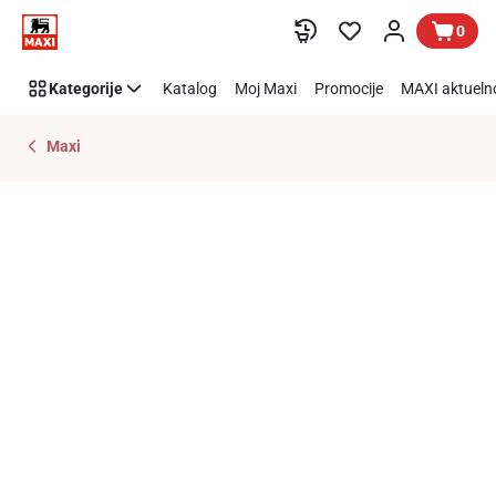
Preskoči link
0
Kategorije
Katalog
Moj Maxi
Promocije
MAXI aktueln
Maxi