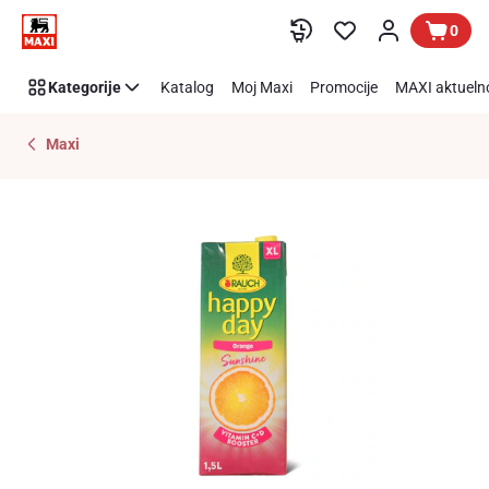
Preskoči link
0
Kategorije
Katalog
Moj Maxi
Promocije
MAXI aktueln
Maxi