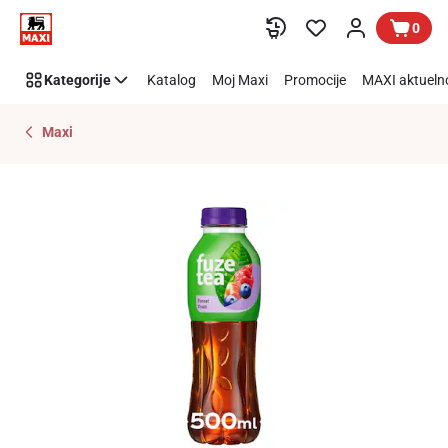
Preskoči link
0
Kategorije
Katalog
Moj Maxi
Promocije
MAXI aktueln
Maxi