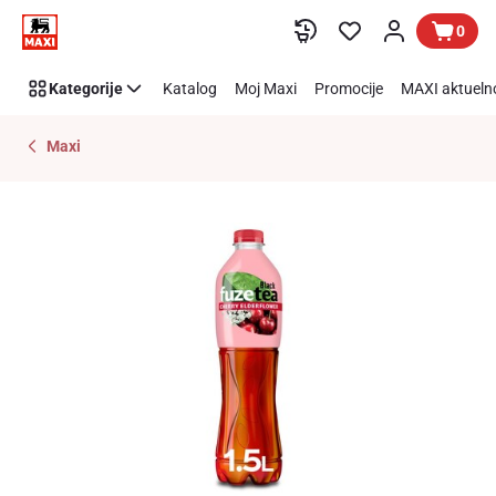
Preskoči link
0
Kategorije
Katalog
Moj Maxi
Promocije
MAXI aktueln
Maxi