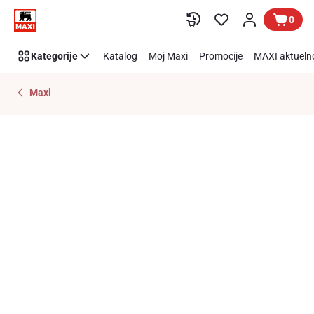
Preskoči link
0
Kategorije
Katalog
Moj Maxi
Promocije
MAXI aktueln
Maxi