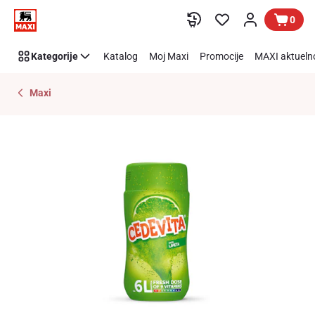
Preskoči link
0
Kategorije
Katalog
Moj Maxi
Promocije
MAXI aktueln
Maxi