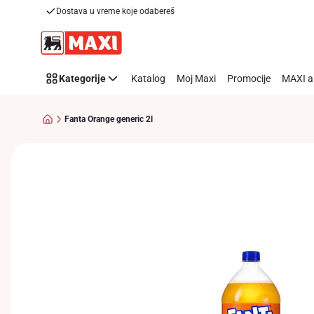
Dostava u vreme koje odabereš
Preskoči link
Kategorije
Katalog
Moj Maxi
Promocije
MAXI a
Fanta Orange generic 2l