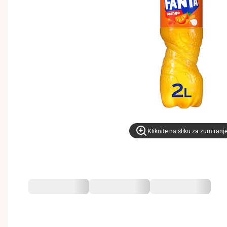
Kliknite na sliku za zumiranj