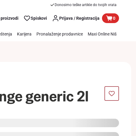
Donosimo teške artikle do tvojih vrata
 proizvodi
Spiskovi
Prijava / Registracija
0
štenja
Karijera
Pronalaženje prodavnice
Maxi Online Niš
nge generic 2l