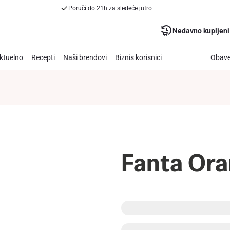
Poruči do 21h za sledeće jutro
Nedavno kupljeni
ktuelno
Recepti
Naši brendovi
Biznis korisnici
Obave
Fanta Ora