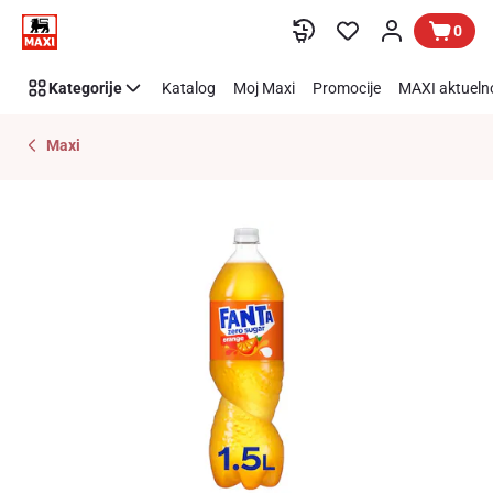
Preskoči link
0
Kategorije
Katalog
Moj Maxi
Promocije
MAXI aktueln
Maxi