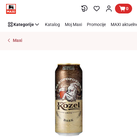
Preskoči link
0
Kategorije
Katalog
Moj Maxi
Promocije
MAXI aktueln
Maxi