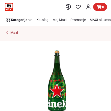
Preskoči link
0
Kategorije
Katalog
Moj Maxi
Promocije
MAXI aktueln
Maxi