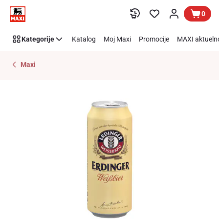
Preskoči link
0
Kategorije
Katalog
Moj Maxi
Promocije
MAXI aktueln
Maxi