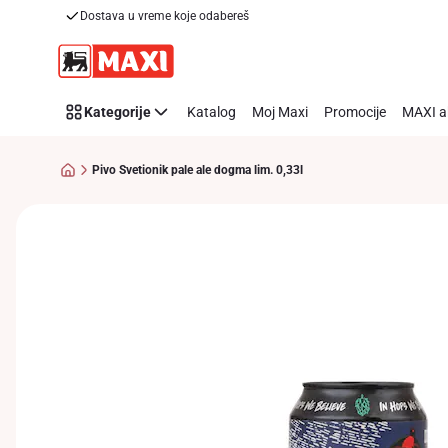
Dostava u vreme koje odabereš
Preskoči link
Kategorije
Katalog
Moj Maxi
Promocije
MAXI a
Pivo Svetionik pale ale dogma lim. 0,33l