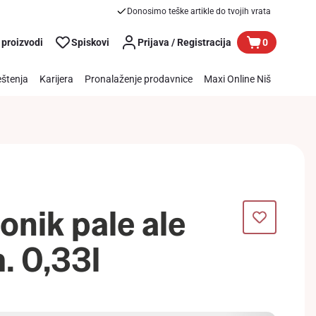
Donosimo teške artikle do tvojih vrata
 proizvodi
Spiskovi
Prijava / Registracija
0
štenja
Karijera
Pronalaženje prodavnice
Maxi Online Niš
onik pale ale
. 0,33l