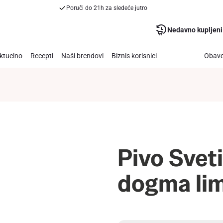
Poruči do 21h za sledeće jutro
Nedavno kupljeni
ktuelno
Recepti
Naši brendovi
Biznis korisnici
Obave
Pivo Sveti
dogma lim