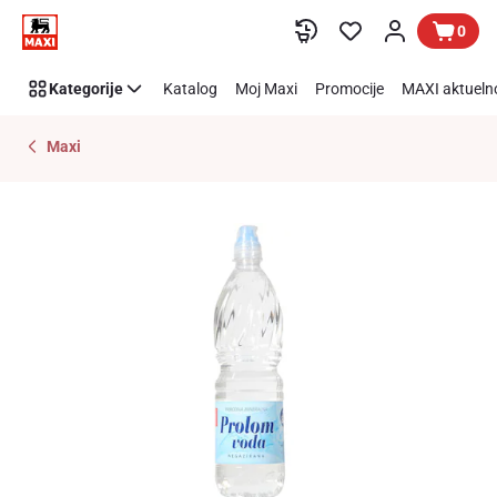
Preskoči link
0
Kategorije
Katalog
Moj Maxi
Promocije
MAXI aktueln
Maxi