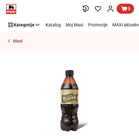
Preskoči link
0
Kategorije
Katalog
Moj Maxi
Promocije
MAXI aktueln
Maxi