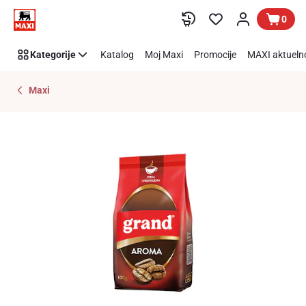
Preskoči link
0
Kategorije
Katalog
Moj Maxi
Promocije
MAXI aktueln
Maxi