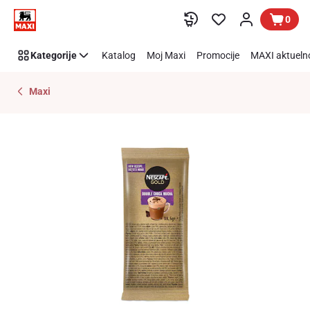
Preskoči link
0
Kategorije
Katalog
Moj Maxi
Promocije
MAXI aktueln
Maxi