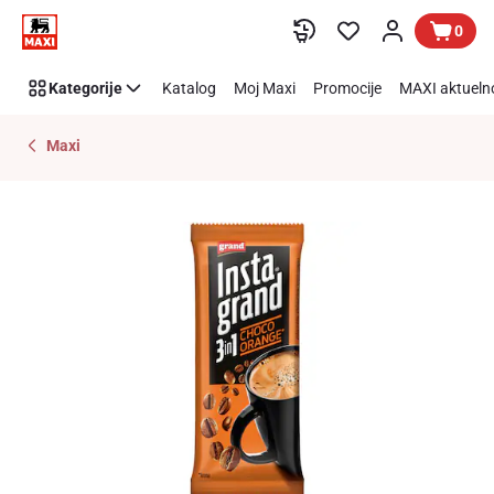
Preskoči link
0
Kategorije
Katalog
Moj Maxi
Promocije
MAXI aktueln
Maxi