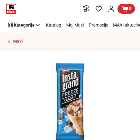
Preskoči link
0
Kategorije
Katalog
Moj Maxi
Promocije
MAXI aktueln
Maxi