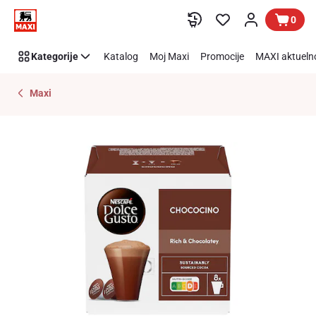
Preskoči link
0
Kategorije
Katalog
Moj Maxi
Promocije
MAXI aktueln
Maxi