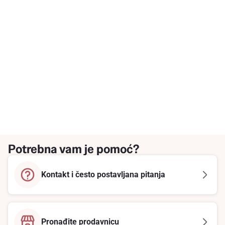
Potrebna vam je pomoć?
Kontakt i često postavljana pitanja
Pronađite prodavnicu