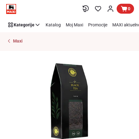
Preskoči link
0
Kategorije
Katalog
Moj Maxi
Promocije
MAXI aktueln
Maxi