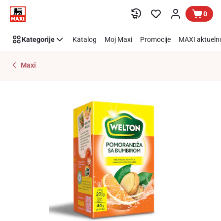
Preskoči link
0
Kategorije
Katalog
Moj Maxi
Promocije
MAXI aktueln
Maxi