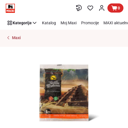
Preskoči link
0
Kategorije
Katalog
Moj Maxi
Promocije
MAXI aktueln
Maxi