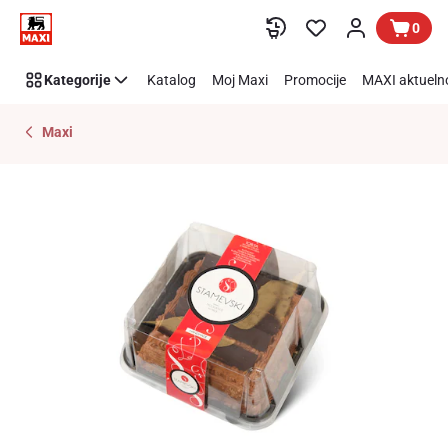
Preskoči link
0
Kategorije
Katalog
Moj Maxi
Promocije
MAXI aktueln
Maxi