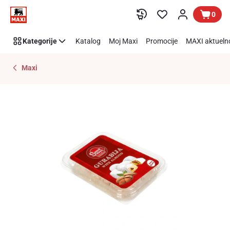
Preskoči link
0
Kategorije
Katalog
Moj Maxi
Promocije
MAXI aktueln
Maxi