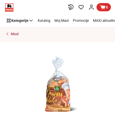
Preskoči link
0
Kategorije
Katalog
Moj Maxi
Promocije
MAXI aktueln
Maxi