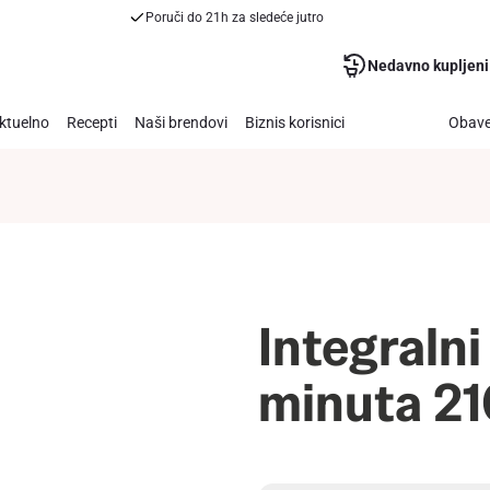
Poruči do 21h za sledeće jutro
Nedavno kupljeni
ktuelno
Recepti
Naši brendovi
Biznis korisnici
Obave
Integralni
minuta 2