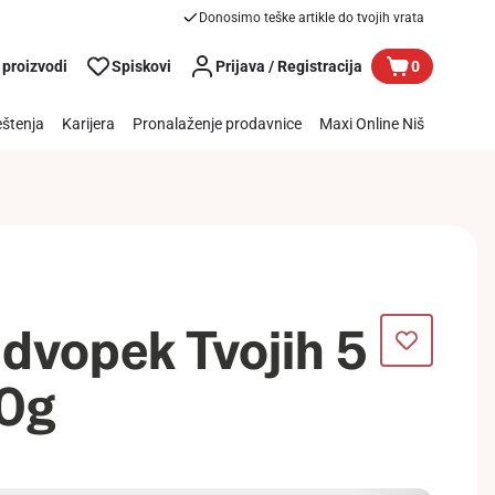
Donosimo teške artikle do tvojih vrata
 proizvodi
Spiskovi
Prijava / Registracija
0
štenja
Karijera
Pronalaženje prodavnice
Maxi Online Niš
 dvopek Tvojih 5
10g