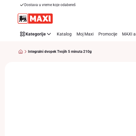
Dostava u vreme koje odabereš
Preskoči link
Kategorije
Katalog
Moj Maxi
Promocije
MAXI a
Integralni dvopek Tvojih 5 minuta 210g