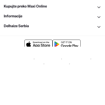
Kupujte preko Maxi Online
Informacije
Delhaize Serbia
Uslovi kupovine
Politika privatnosti
Objava dokumenata
Politika kolačića
Prijavite ranjivost
Cenovnici
Copyright © 2026 All rights reserved. Delhaize Group.