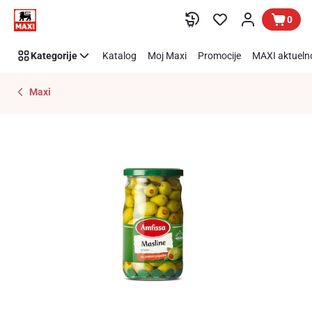
Preskoči link
0
Kategorije
Katalog
Moj Maxi
Promocije
MAXI aktueln
Maxi