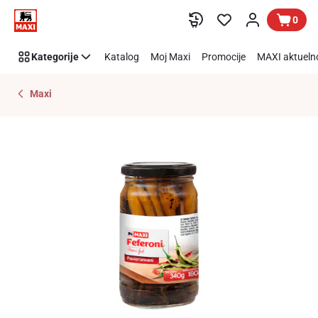
Preskoči link
0
Kategorije
Katalog
Moj Maxi
Promocije
MAXI aktueln
Maxi