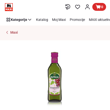
Preskoči link
0
Kategorije
Katalog
Moj Maxi
Promocije
MAXI aktueln
Maxi