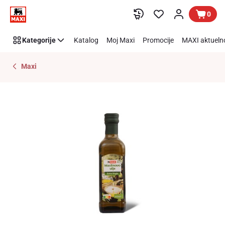
Preskoči link
0
Kategorije
Katalog
Moj Maxi
Promocije
MAXI aktueln
Maxi