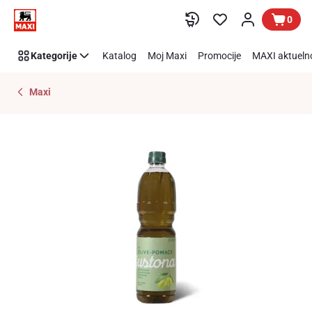
Preskoči link
0
Kategorije
Katalog
Moj Maxi
Promocije
MAXI aktueln
Maxi