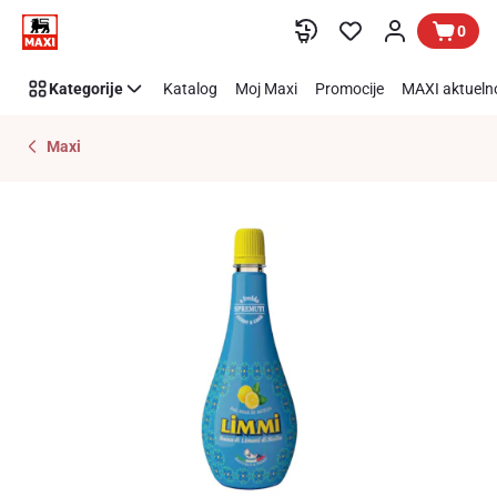
Preskoči link
0
Kategorije
Katalog
Moj Maxi
Promocije
MAXI aktueln
Maxi