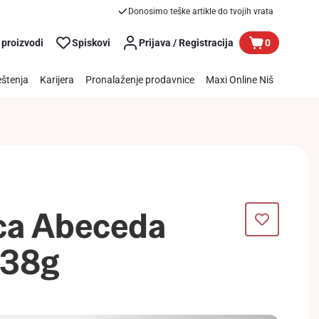
Donosimo teške artikle do tvojih vrata
 proizvodi
Spiskovi
Prijava / Registracija
0
štenja
Karijera
Pronalaženje prodavnice
Maxi Online Niš
ca Abeceda
 38g