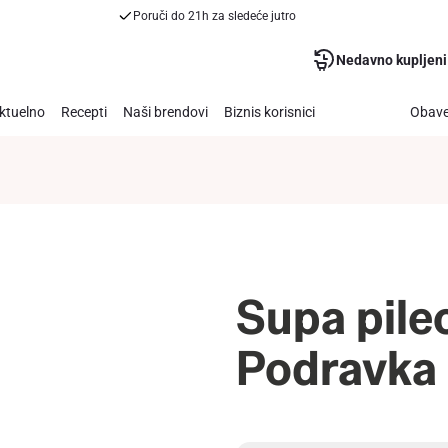
Poruči do 21h za sledeće jutro
Nedavno kupljeni
ktuelno
Recepti
Naši brendovi
Biznis korisnici
Obave
Supa pile
Podravka