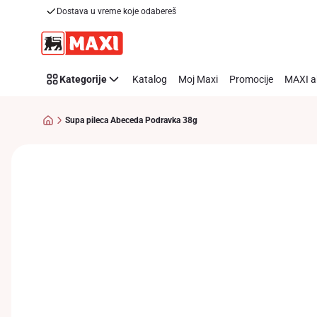
Dostava u vreme koje odabereš
Preskoči link
Kategorije
Katalog
Moj Maxi
Promocije
MAXI a
Supa pileca Abeceda Podravka 38g